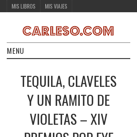
MIS LIBROS
MIS VIAJES
MENU
MIS LIBROS
TEQUILA, CLAVELES
MIS VIAJES
Y UN RAMITO DE
VIOLETAS – XIV