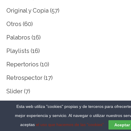
Original y Copia
(57)
Otros
(60)
Palabros
(16)
Playlists
(16)
Repertorios
(10)
Retrospector
(17)
Slider
(7)
SpeakFest
(5)
Esta web utiliza "cookies" propias y de terceros para ofrecert
mejor experiencia y servicio. Al navegar o utilizar nuestros serv
Tal día como hoy…
(415)
aceptas
el uso que hacemos de las "cookies"
Aceptar