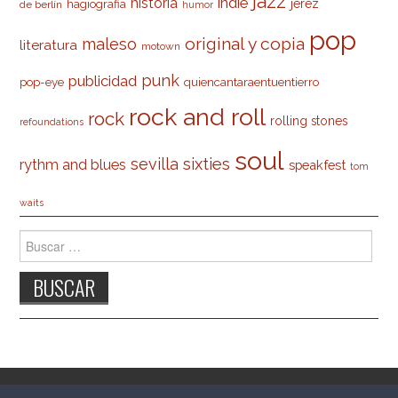
jazz
indie
historia
jerez
hagiografia
de berlín
humor
pop
original y copia
maleso
literatura
motown
punk
publicidad
pop-eye
quiencantaraentuentierro
rock and roll
rock
rolling stones
refoundations
soul
sevilla
sixties
rythm and blues
speakfest
tom
waits
Buscar:
© 2026 CARLESO.COM. TODOS LOS DERECHOS