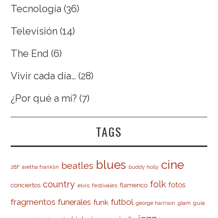
Tecnología
(36)
Televisión
(14)
The End
(6)
Vivir cada día…
(28)
¿Por qué a mí?
(7)
TAGS
cine
blues
beatles
28F
aretha franklin
buddy holly
country
folk
fotos
conciertos
flamenco
elvis
festivales
fragmentos
futbol
funerales
funk
glam
guía
george harrison