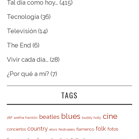
Tal día como hoy…
(415)
Tecnología
(36)
Televisión
(14)
The End
(6)
Vivir cada día…
(28)
¿Por qué a mí?
(7)
TAGS
cine
blues
beatles
28F
aretha franklin
buddy holly
country
folk
fotos
conciertos
flamenco
elvis
festivales