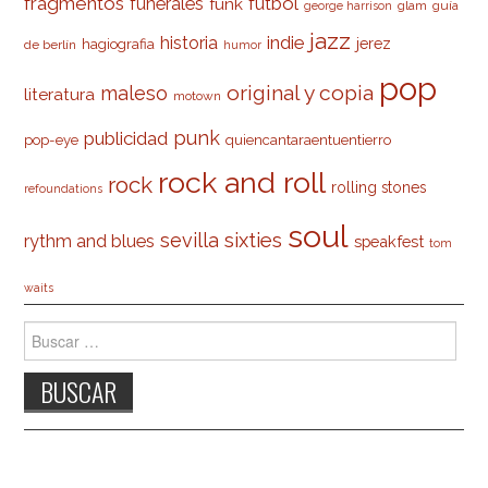
fragmentos
futbol
funerales
funk
glam
guía
george harrison
jazz
indie
historia
jerez
hagiografia
de berlín
humor
pop
original y copia
maleso
literatura
motown
punk
publicidad
pop-eye
quiencantaraentuentierro
rock and roll
rock
rolling stones
refoundations
soul
sevilla
sixties
rythm and blues
speakfest
tom
waits
Buscar: