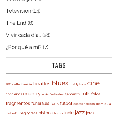
Televisión
(14)
The End
(6)
Vivir cada día…
(28)
¿Por qué a mí?
(7)
TAGS
cine
blues
beatles
28F
aretha franklin
buddy holly
country
folk
fotos
conciertos
flamenco
elvis
festivales
fragmentos
futbol
funerales
funk
glam
guía
george harrison
jazz
indie
historia
jerez
hagiografia
de berlín
humor