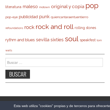
pop
original y copia
maleso
literatura
motown
punk
publicidad
pop-eye
quiencantaraentuentierro
rock and roll
rock
rolling stones
refoundations
soul
sevilla
sixties
rythm and blues
speakfest
tom
waits
Buscar:
© 2026 CARLESO.COM. TODOS LOS DERECHOS
Esta web utiliza "cookies" propias y de terceros para ofrecert