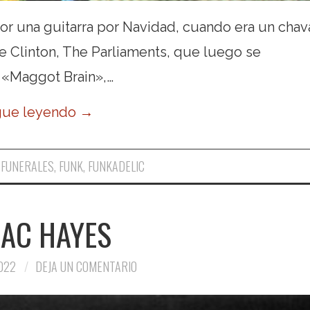
r una guitarra por Navidad, cuando era un chava
e Clinton, The Parliaments, que luego se
, «Maggot Brain»,…
gue leyendo
→
,
FUNERALES
,
FUNK
,
FUNKADELIC
AAC HAYES
022
DEJA UN COMENTARIO