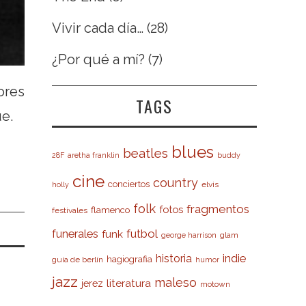
Vivir cada día…
(28)
¿Por qué a mí?
(7)
ores
TAGS
ue.
blues
beatles
28F
aretha franklin
buddy
cine
country
conciertos
elvis
holly
folk
fragmentos
fotos
flamenco
festivales
futbol
funerales
funk
glam
george harrison
indie
historia
hagiografia
guía de berlín
humor
jazz
maleso
literatura
jerez
motown