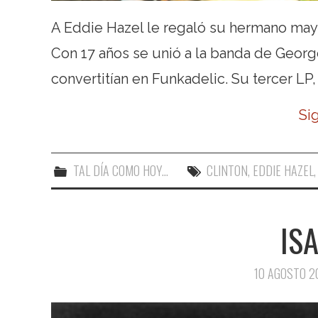
A Eddie Hazel le regaló su hermano mayo
Con 17 años se unió a la banda de Georg
convertitían en Funkadelic. Su tercer LP
Si
TAL DÍA COMO HOY...
CLINTON
,
EDDIE HAZEL
IS
10 AGOSTO 2