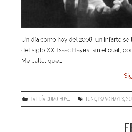
Un día como hoy del 2008, un infarto se
del siglo XX, Isaac Hayes, sin el cual, p
Me callo, que…
Si
TAL DÍA COMO HOY...
FUNK
,
ISAAC HAYES
,
SO
F