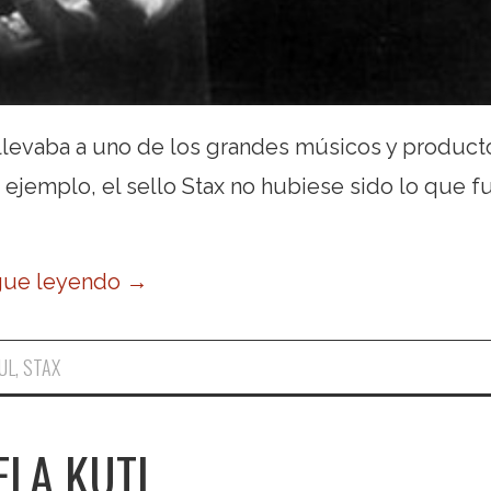
 llevaba a uno de los grandes músicos y product
or ejemplo, el sello Stax no hubiese sido lo que f
gue leyendo
→
UL
,
STAX
ELA KUTI