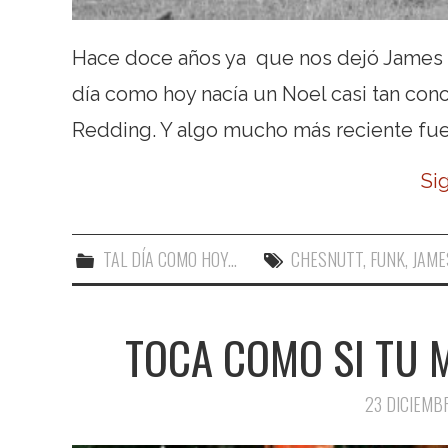
Hace doce años ya que nos dejó James B
día como hoy nacía un Noel casi tan co
Redding. Y algo mucho más reciente fue 
Si
TAL DÍA COMO HOY...
CHESNUTT
,
FUNK
,
JAM
TOCA COMO SI TU 
23 DICIEMB