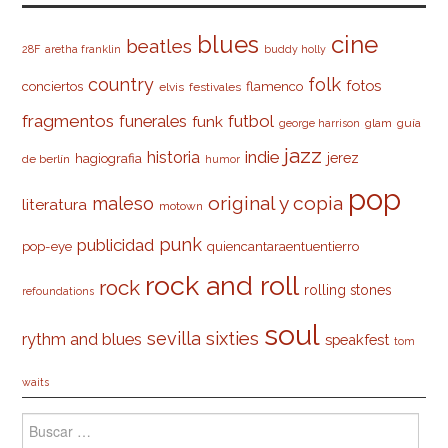
cine
blues
beatles
28F
aretha franklin
buddy holly
country
folk
fotos
conciertos
flamenco
elvis
festivales
fragmentos
futbol
funerales
funk
glam
guía
george harrison
jazz
indie
historia
jerez
hagiografia
de berlín
humor
pop
original y copia
maleso
literatura
motown
punk
publicidad
pop-eye
quiencantaraentuentierro
rock and roll
rock
rolling stones
refoundations
soul
sevilla
sixties
rythm and blues
speakfest
tom
waits
Buscar: