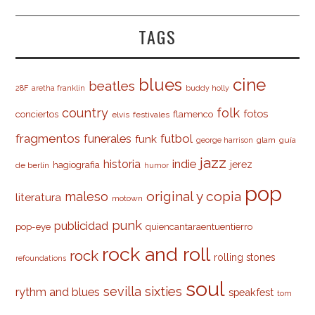
TAGS
cine
blues
beatles
28F
aretha franklin
buddy holly
country
folk
fotos
conciertos
flamenco
elvis
festivales
fragmentos
futbol
funerales
funk
glam
guía
george harrison
jazz
indie
historia
jerez
hagiografia
de berlín
humor
pop
original y copia
maleso
literatura
motown
punk
publicidad
pop-eye
quiencantaraentuentierro
rock and roll
rock
rolling stones
refoundations
soul
sevilla
sixties
rythm and blues
speakfest
tom