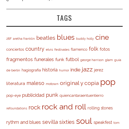
TAGS
cine
blues
beatles
28F
aretha franklin
buddy holly
country
folk
fotos
conciertos
flamenco
elvis
festivales
fragmentos
futbol
funerales
funk
glam
guía
george harrison
jazz
indie
historia
jerez
hagiografia
de berlín
humor
pop
original y copia
maleso
literatura
motown
punk
publicidad
pop-eye
quiencantaraentuentierro
rock and roll
rock
rolling stones
refoundations
soul
sevilla
sixties
rythm and blues
speakfest
tom