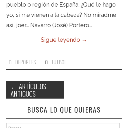
pueblo o región de España. ¿Qué le hago
yo, si me vienen a la cabeza? No miradme
así, joer… Navarro (José) Portero…
Sigue leyendo
→
DEPORTES
FUTBOL
←
ARTÍCULOS
ANTIGUOS
Navegación de entradas
BUSCA LO QUE QUIERAS
Buscar: