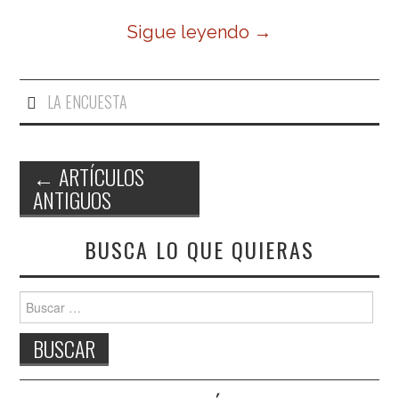
Sigue leyendo
→
LA ENCUESTA
←
ARTÍCULOS
ANTIGUOS
Navegación de entradas
BUSCA LO QUE QUIERAS
Buscar: