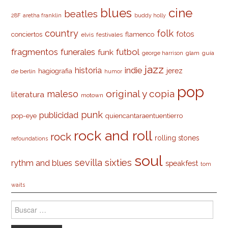
cine
blues
beatles
28F
aretha franklin
buddy holly
country
folk
fotos
conciertos
flamenco
elvis
festivales
fragmentos
futbol
funerales
funk
glam
guía
george harrison
jazz
indie
historia
jerez
hagiografia
de berlín
humor
pop
original y copia
maleso
literatura
motown
punk
publicidad
pop-eye
quiencantaraentuentierro
rock and roll
rock
rolling stones
refoundations
soul
sevilla
sixties
rythm and blues
speakfest
tom
waits
Buscar: