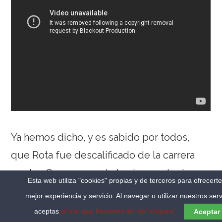
Ya hemos dicho, y es sabido por todos,
que Rota fue descalificado de la carrera
por los Oscars cuando los jueces tuvieron
Esta web utiliza "cookies" propias y de terceros para ofrecert
conocimiento de la procedencia del tema
mejor experiencia y servicio. Al navegar o utilizar nuestros serv
de amor. La candidatura de Rota fue
aceptas
el uso que hacemos de las "cookies"
Aceptar