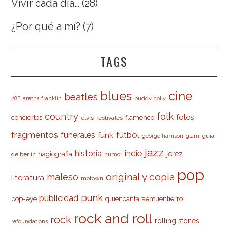
Vivir cada día…
(28)
¿Por qué a mí?
(7)
TAGS
cine
blues
beatles
28F
aretha franklin
buddy holly
country
folk
fotos
conciertos
flamenco
elvis
festivales
fragmentos
futbol
funerales
funk
glam
guía
george harrison
jazz
indie
historia
jerez
hagiografia
de berlín
humor
pop
original y copia
maleso
literatura
motown
punk
publicidad
pop-eye
quiencantaraentuentierro
rock and roll
rock
rolling stones
refoundations