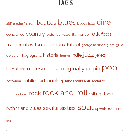
TAGS
cine
blues
beatles
28F
aretha franklin
buddy holly
country
folk
fotos
conciertos
flamenco
elvis
festivales
fragmentos
futbol
funerales
funk
glam
guía
george harrison
jazz
indie
historia
jerez
hagiografia
de berlín
humor
pop
original y copia
maleso
literatura
motown
punk
publicidad
pop-eye
quiencantaraentuentierro
rock and roll
rock
rolling stones
refoundations
soul
sevilla
sixties
rythm and blues
speakfest
tom
waits