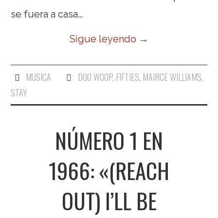
se fuera a casa…
Sigue leyendo
→
MUSICA
DOO WOOP
,
FIFTIES
,
MAIRCE WILLIAMS
,
STAY
NÚMERO 1 EN
1966: «(REACH
OUT) I’LL BE