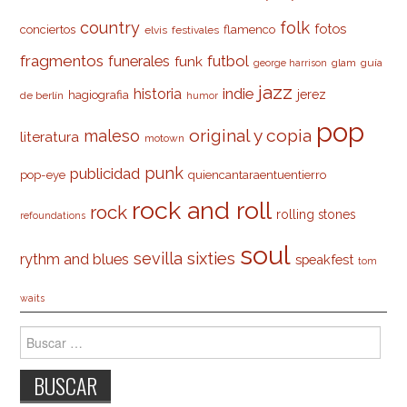
country
folk
fotos
conciertos
flamenco
elvis
festivales
fragmentos
futbol
funerales
funk
glam
guía
george harrison
jazz
indie
historia
jerez
hagiografia
de berlín
humor
pop
original y copia
maleso
literatura
motown
punk
publicidad
pop-eye
quiencantaraentuentierro
rock and roll
rock
rolling stones
refoundations
soul
sevilla
sixties
rythm and blues
speakfest
tom
waits
Buscar: