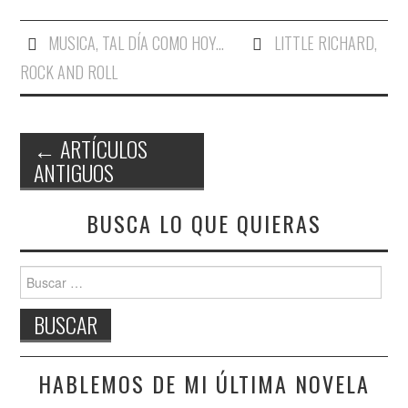
MUSICA
,
TAL DÍA COMO HOY...
LITTLE RICHARD
,
ROCK AND ROLL
←
ARTÍCULOS
ANTIGUOS
Navegación de entradas
BUSCA LO QUE QUIERAS
Buscar:
HABLEMOS DE MI ÚLTIMA NOVELA