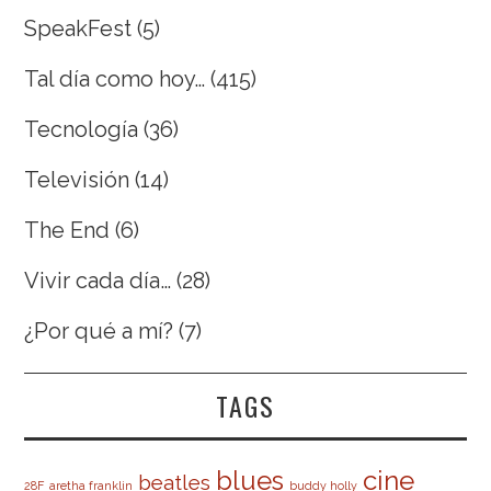
SpeakFest
(5)
Tal día como hoy…
(415)
Tecnología
(36)
Televisión
(14)
The End
(6)
Vivir cada día…
(28)
¿Por qué a mí?
(7)
TAGS
cine
blues
beatles
28F
aretha franklin
buddy holly