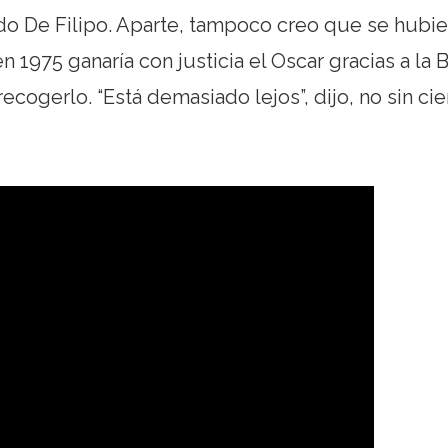
rdo De Filipo. Aparte, tampoco creo que se hubie
 1975 ganaría con justicia el Oscar gracias a la
ecogerlo. “Está demasiado lejos”, dijo, no sin cie