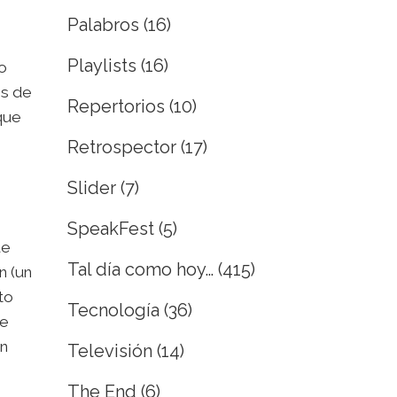
Palabros
(16)
Playlists
(16)
o
os de
Repertorios
(10)
 que
Retrospector
(17)
Slider
(7)
SpeakFest
(5)
ue
Tal día como hoy…
(415)
n (un
to
Tecnología
(36)
de
un
Televisión
(14)
The End
(6)