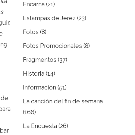
ita
Encarna
(21)
s
Estampas de Jerez
(23)
uir.
Fotos
(8)
e
ing
Fotos Promocionales
(8)
Fragmentos
(37)
Historia
(14)
Información
(51)
 de
La canción del fin de semana
para
(166)
La Encuesta
(26)
bar