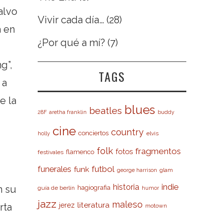
alvo
Vivir cada día…
(28)
a en
¿Por qué a mí?
(7)
g”,
TAGS
 a
e la
blues
beatles
28F
aretha franklin
buddy
cine
country
conciertos
elvis
holly
folk
fragmentos
fotos
flamenco
festivales
futbol
funerales
funk
glam
george harrison
indie
historia
n su
hagiografia
guía de berlín
humor
jazz
maleso
literatura
jerez
rta
motown