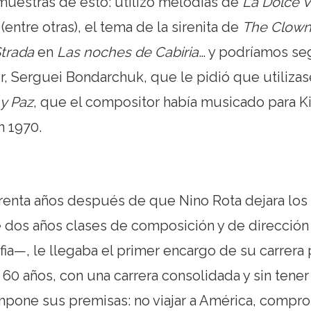
 muestras de esto: utilizó melodías de
La Dolce V
(entre otras), el tema de la sirenita de
The Clown
Strada
en
Las noches de Cabiria
… y podríamos seg
r, Serguei Bondarchuk, que le pidió que utilizas
 y Paz
, que el compositor había musicado para K
n 1970.
uarenta años después de que Nino Rota dejara los
 dos años clases de composición y de dirección
lfia—, le llegaba el primer encargo de su carrera 
60 años, con una carrera consolidada y sin tener
mpone sus premisas: no viajar a América, compro