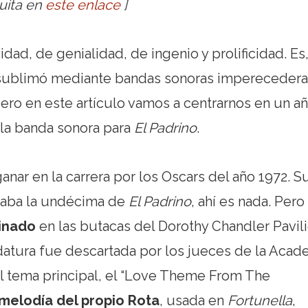
uita en
este enlace
]
dad, de genialidad, de ingenio y prolificidad. Es
ra sublimó mediante bandas sonoras imperecedera
Pero en este artículo vamos a centrarnos en un a
, la banda sonora para
El Padrino
.
ganar en la carrera por los Oscars del año 1972. S
maba la undécima de
El Padrino
, ahí es nada. Pero
inado
en las butacas del Dorothy Chandler Pavil
datura fue descartada por los jueces de la Acad
 tema principal, el “Love Theme From The
melodía del propio Rota
, usada en
Fortunella
,