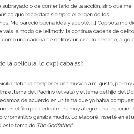
de subrayado o de comentario de la acción, sino que me
 música que recordara siempre el origen de los
ianos. Me pareció buena idea y acepté. […] Coppola me di
 vals, a modo de leitmotiv, la continua cadena de delit
 es como una cadena de delitos: un círculo cerrado, algo
e la película, lo explicaba así:
Sicilia debería componer una música a mi gusto, pero q
m: el tema del Padrino (el vals) y el tema del hijo del Do
 quedamos de acuerdo en un tema que yo había compues
que en el film precedente era muy alegre, una especie 
 y romántico ganaba mucho. Lo elaboré, inserté en él 
do este tema de
The Godfather
”.