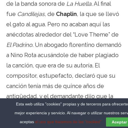
de la banda sonora de
La Huella
. Al final
fue
Candilejas
, de
Chaplin
, la que se llevó
el gato al agua. Pero no acaban aquí las
anécdotas alrededor del “Love Theme” de
El Padrino
. Un abogado florentino demandó
a Nino Rota acusándole de haber plagiado
la canción, que era de su autoría. El
compositor, estupefacto, declaró que su
canción tenía más de quince años de
antigüedad, y el demandante dijo que la
Esta web utiliza "cookies" propias y de terceros para ofrecert
banda sonora de esa película (
Fortunella
)
mejor experiencia y servicio. Al navegar o utilizar nuestros serv
había sido trucada para incluir la canción.
aceptas
el uso que hacemos de las "cookies"
Aceptar
Por muy absurdo que parezca, la