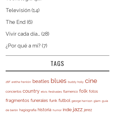
Televisión
(14)
The End
(6)
Vivir cada día…
(28)
¿Por qué a mí?
(7)
TAGS
cine
blues
beatles
28F
aretha franklin
buddy holly
country
folk
fotos
conciertos
flamenco
elvis
festivales
fragmentos
futbol
funerales
funk
glam
guía
george harrison
jazz
indie
historia
jerez
hagiografia
de berlín
humor