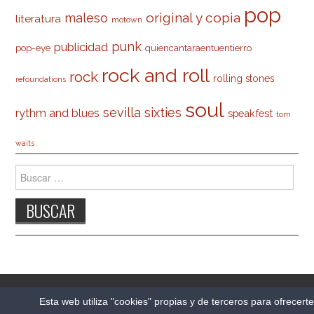
pop
original y copia
maleso
literatura
motown
punk
publicidad
pop-eye
quiencantaraentuentierro
rock and roll
rock
rolling stones
refoundations
soul
sevilla
sixties
rythm and blues
speakfest
tom
waits
Buscar:
© 2026 CARLESO.COM. TODOS LOS DERECHOS
Esta web utiliza "cookies" propias y de terceros para ofrecert