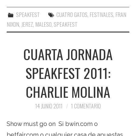
SPEAKFEST
CUATRO GATOS
,
FESTIVALES
,
FRAN
NIXON
,
JEREZ
,
MALESO
,
SPEAKFEST
CUARTA JORNADA
SPEAKFEST 2011:
CHARLIE MOLINA
14 JUNIO 2011
1 COMENTARIO
Show must go on Si bwin.com o
betfair.com o cualquier casa de apuestas