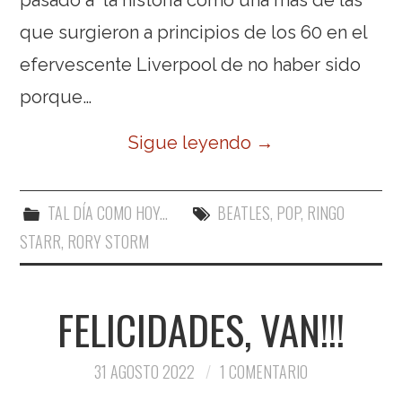
que surgieron a principios de los 60 en el
efervescente Liverpool de no haber sido
porque…
Sigue leyendo
→
TAL DÍA COMO HOY...
BEATLES
,
POP
,
RINGO
STARR
,
RORY STORM
FELICIDADES, VAN!!!
31 AGOSTO 2022
1 COMENTARIO