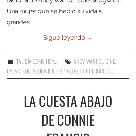
factoría de Andy Warhol, Edie Sedgwick.
Una mujer que se bebió su vida a
grandes…
Sigue leyendo
→
TAL DÍA COMO HOY...
ANDY WARHOL
,
CINE
,
DYLAN
,
EDIE SEDGWICK
,
POP
,
VELVET UNDERGROUND
LA CUESTA ABAJO
DE CONNIE