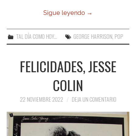
Sigue leyendo
→
TAL DÍA COMO HOY...
GEORGE HARRISON
,
POP
FELICIDADES, JESSE
COLIN
22 NOVIEMBRE 2022
DEJA UN COMENTARIO