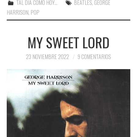
TAL DÍA COMO HOY...
BEATLES
,
GEORGE
HARRISON
,
POP
MY SWEET LORD
23 NOVIEMBRE 2022
9 COMENTARIOS