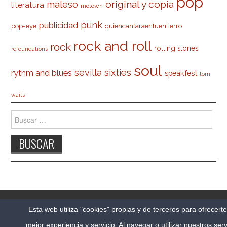
pop
original y copia
maleso
literatura
motown
punk
publicidad
pop-eye
quiencantaraentuentierro
rock and roll
rock
rolling stones
refoundations
soul
sevilla
sixties
rythm and blues
speakfest
tom
waits
Buscar:
© 2026 CARLESO.COM. TODOS LOS DERECHOS
Esta web utiliza "cookies" propias y de terceros para ofrecert
RESERVADOS.
mejor experiencia y servicio. Al navegar o utilizar nuestros serv