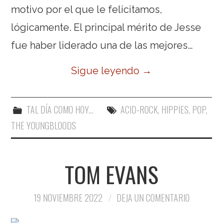
motivo por el que le felicitamos,
lógicamente. El principal mérito de Jesse
fue haber liderado una de las mejores…
Sigue leyendo
→
TAL DÍA COMO HOY...
ACID-ROCK
,
HIPPIES
,
POP
,
THE YOUNGBLOODS
TOM EVANS
19 NOVIEMBRE 2022
DEJA UN COMENTARIO