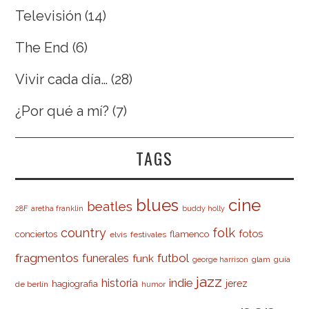
Televisión
(14)
The End
(6)
Vivir cada día…
(28)
¿Por qué a mí?
(7)
TAGS
cine
blues
beatles
28F
aretha franklin
buddy holly
country
folk
fotos
conciertos
flamenco
elvis
festivales
fragmentos
futbol
funerales
funk
glam
guía
george harrison
jazz
indie
historia
jerez
hagiografia
de berlín
humor