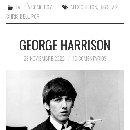
TAL DÍA COMO HOY...
ALEX CHILTON
,
BIG STAR
,
CHRIS BELL
,
POP
GEORGE HARRISON
29 NOVIEMBRE 2022
10 COMENTARIOS