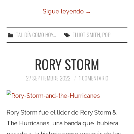
Sigue leyendo
→
TAL DÍA COMO HOY...
ELLIOT SMITH
,
POP
RORY STORM
27 SEPTIEMBRE 2022
1 COMENTARIO
Rory Storm fue el lider de Rory Storm &
The Hurricanes, una banda que hubiera
pasado a la historia como una más de las