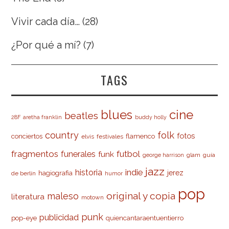
Vivir cada día…
(28)
¿Por qué a mí?
(7)
TAGS
cine
blues
beatles
28F
aretha franklin
buddy holly
country
folk
fotos
conciertos
flamenco
elvis
festivales
fragmentos
futbol
funerales
funk
glam
guía
george harrison
jazz
indie
historia
jerez
hagiografia
de berlín
humor
pop
original y copia
maleso
literatura
motown
punk
publicidad
pop-eye
quiencantaraentuentierro