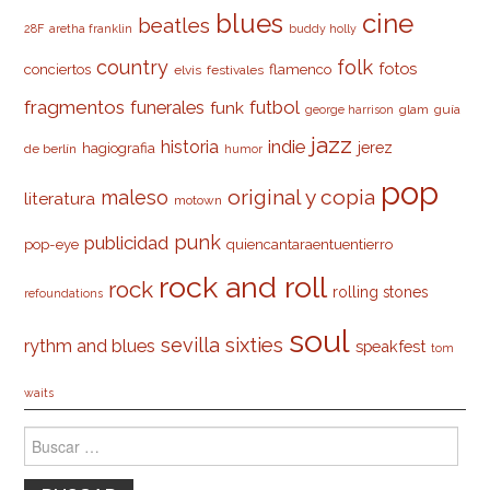
cine
blues
beatles
28F
aretha franklin
buddy holly
country
folk
fotos
conciertos
flamenco
elvis
festivales
fragmentos
futbol
funerales
funk
glam
guía
george harrison
jazz
indie
historia
jerez
hagiografia
de berlín
humor
pop
original y copia
maleso
literatura
motown
punk
publicidad
pop-eye
quiencantaraentuentierro
rock and roll
rock
rolling stones
refoundations
soul
sevilla
sixties
rythm and blues
speakfest
tom
waits
Buscar: