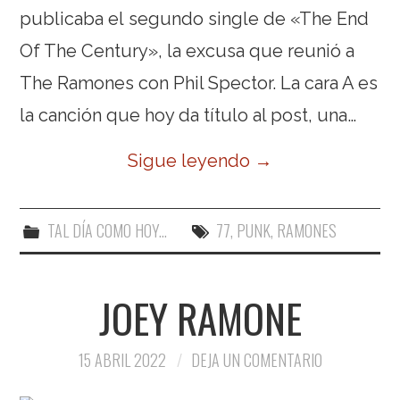
publicaba el segundo single de «The End
Of The Century», la excusa que reunió a
The Ramones con Phil Spector. La cara A es
la canción que hoy da título al post, una…
Sigue leyendo
→
TAL DÍA COMO HOY...
77
,
PUNK
,
RAMONES
JOEY RAMONE
15 ABRIL 2022
DEJA UN COMENTARIO