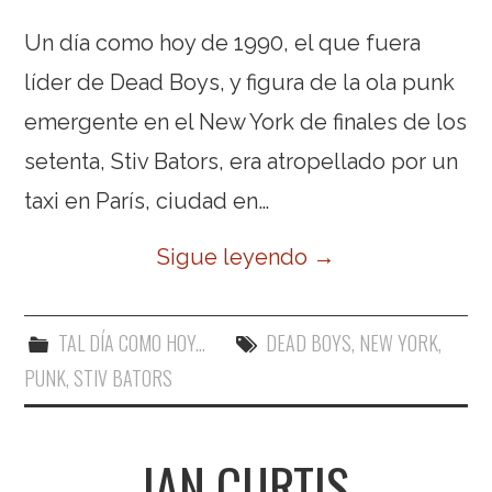
Un día como hoy de 1990, el que fuera
líder de Dead Boys, y figura de la ola punk
emergente en el New York de finales de los
setenta, Stiv Bators, era atropellado por un
taxi en París, ciudad en…
Sigue leyendo
→
TAL DÍA COMO HOY...
DEAD BOYS
,
NEW YORK
,
PUNK
,
STIV BATORS
IAN CURTIS