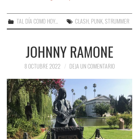
TAL DÍA COMO HOY...
CLASH
,
PUNK
,
STRUMMER
JOHNNY RAMONE
8 OCTUBRE 2022
DEJA UN COMENTARIO