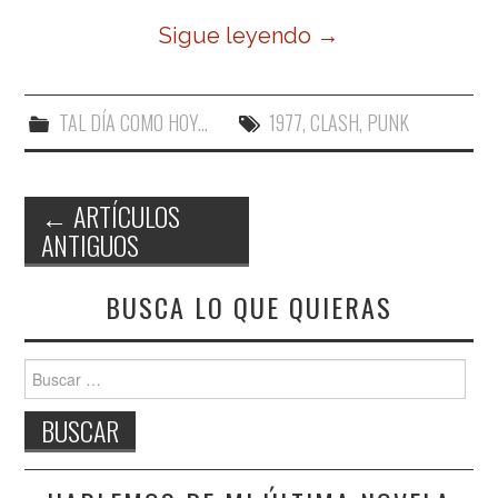
Sigue leyendo
→
TAL DÍA COMO HOY...
1977
,
CLASH
,
PUNK
←
ARTÍCULOS
ANTIGUOS
Navegación de entradas
BUSCA LO QUE QUIERAS
Buscar: