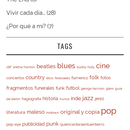
Vivir cada día…
(28)
¿Por qué a mí?
(7)
TAGS
cine
blues
beatles
28F
aretha franklin
buddy holly
country
folk
fotos
conciertos
flamenco
elvis
festivales
fragmentos
futbol
funerales
funk
glam
guía
george harrison
jazz
indie
historia
jerez
hagiografia
de berlín
humor
pop
original y copia
maleso
literatura
motown
punk
publicidad
pop-eye
quiencantaraentuentierro