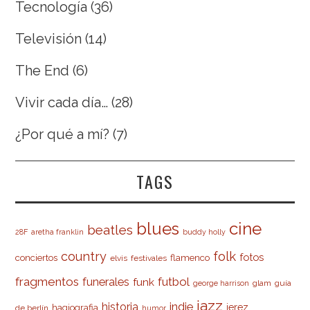
Tecnología
(36)
Televisión
(14)
The End
(6)
Vivir cada día…
(28)
¿Por qué a mí?
(7)
TAGS
cine
blues
beatles
28F
aretha franklin
buddy holly
country
folk
fotos
conciertos
flamenco
elvis
festivales
fragmentos
futbol
funerales
funk
glam
guía
george harrison
jazz
indie
historia
jerez
hagiografia
de berlín
humor