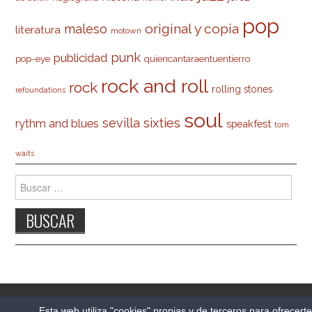
pop
original y copia
maleso
literatura
motown
punk
publicidad
pop-eye
quiencantaraentuentierro
rock and roll
rock
rolling stones
refoundations
soul
sevilla
sixties
rythm and blues
speakfest
tom
waits
Buscar:
© 2026 CARLESO.COM. TODOS LOS DERECHOS
Esta web utiliza "cookies" propias y de terceros para ofrecert