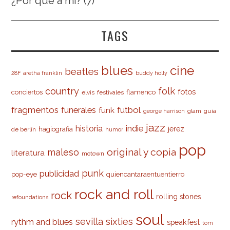
¿Por qué a mí?
(7)
TAGS
cine
blues
beatles
28F
aretha franklin
buddy holly
country
folk
fotos
conciertos
flamenco
elvis
festivales
fragmentos
futbol
funerales
funk
glam
guía
george harrison
jazz
indie
historia
jerez
hagiografia
de berlín
humor
pop
original y copia
maleso
literatura
motown
punk
publicidad
pop-eye
quiencantaraentuentierro
rock and roll
rock
rolling stones
refoundations
soul
sevilla
sixties
rythm and blues
speakfest
tom