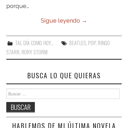
porque…
Sigue leyendo
→
TAL DÍA COMO HOY...
BEATLES
,
POP
,
RINGO
STARR
,
RORY STORM
BUSCA LO QUE QUIERAS
Buscar:
HABLEMOS DE MI ÚLTIMA NOVELA