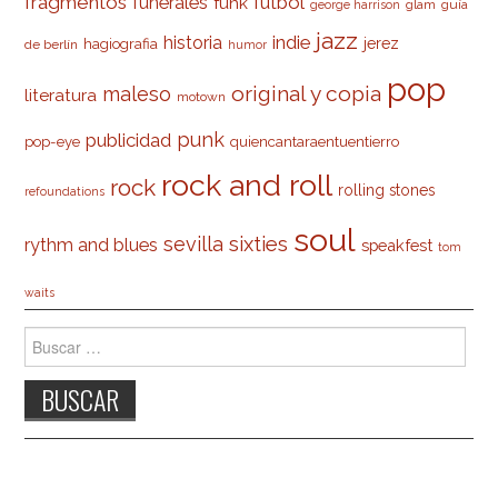
fragmentos
futbol
funerales
funk
glam
guía
george harrison
jazz
indie
historia
jerez
hagiografia
de berlín
humor
pop
original y copia
maleso
literatura
motown
punk
publicidad
pop-eye
quiencantaraentuentierro
rock and roll
rock
rolling stones
refoundations
soul
sevilla
sixties
rythm and blues
speakfest
tom
waits
Buscar: