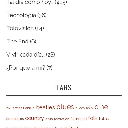
Tal día como hoy…
(415)
Tecnología
(36)
Televisión
(14)
The End
(6)
Vivir cada día…
(28)
¿Por qué a mí?
(7)
TAGS
cine
blues
beatles
28F
aretha franklin
buddy holly
country
folk
fotos
conciertos
flamenco
elvis
festivales