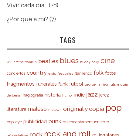
Vivir cada día…
(28)
¿Por qué a mí?
(7)
TAGS
cine
blues
beatles
28F
aretha franklin
buddy holly
country
folk
fotos
conciertos
flamenco
elvis
festivales
fragmentos
futbol
funerales
funk
glam
guía
george harrison
jazz
indie
historia
jerez
hagiografia
de berlín
humor
pop
original y copia
maleso
literatura
motown
punk
publicidad
pop-eye
quiencantaraentuentierro
rock and roll
rock
rolling stones
refoundations