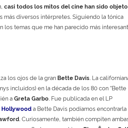
n,
casi todos los mitos del cine han sido objet
s más diversos intérpretes. Siguiendo la tónica
en los temas que me han parecido más interesan
a los ojos de la gran
Bette Davis
. La californian
ys incluidos) en la década de los 80 con “Bette
bién a
Greta Garbo
. Fue publicada en el LP
n
Hollywood
a Bette Davis podíamos encontrarla
awford
. Curiosamente, también compiten amba