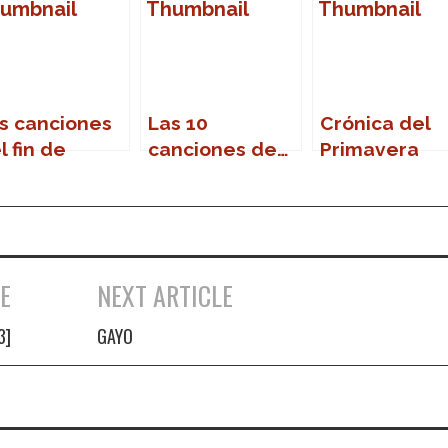
s canciones
Las 10
Crónica del
l fin de
canciones de…
Primavera
emana
Sound 2007
E
NEXT ARTICLE
3]
GAYO