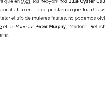
 ya que en
1981
, los neoyorkinos
Blue Öyster Cul
 apocalíptico en el que proclaman que Joan Craw
etar el trío de mujeres fatales, no podemos olv
0
el
ex-Bauhaus
Peter Murphy
, “Marlene Dietrich
mana.