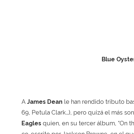
Blue Oyste
A
James Dean
le han rendido tributo ba
69, Petula Clark…), pero quizá el más s
Eagles
quien, en su tercer álbum, “On t
co-escrito por Jackson Browne, en el qu