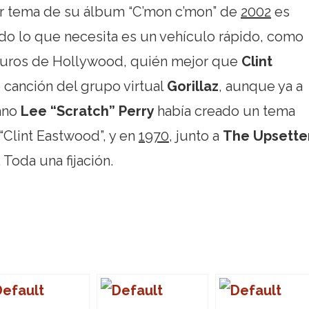
mer tema de su álbum “C’mon c’mon” de
2002
es
do lo que necesita es un vehículo rápido, como
duros de Hollywood, quién mejor que
Clint
e canción del grupo virtual
Gorillaz
, aunque ya a
cano
Lee “Scratch” Perry
había creado un tema
“Clint Eastwood”, y en
1970
, junto a
The Upsette
Toda una fijación.