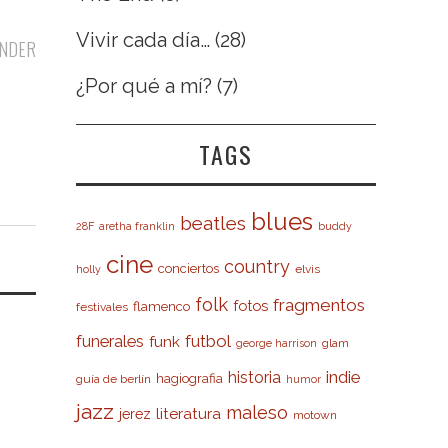
Vivir cada día…
(28)
NDER
¿Por qué a mí?
(7)
TAGS
blues
beatles
28F
aretha franklin
buddy
cine
country
conciertos
elvis
holly
folk
fragmentos
fotos
flamenco
festivales
futbol
funerales
funk
glam
george harrison
indie
historia
hagiografia
guía de berlín
humor
jazz
maleso
literatura
jerez
motown