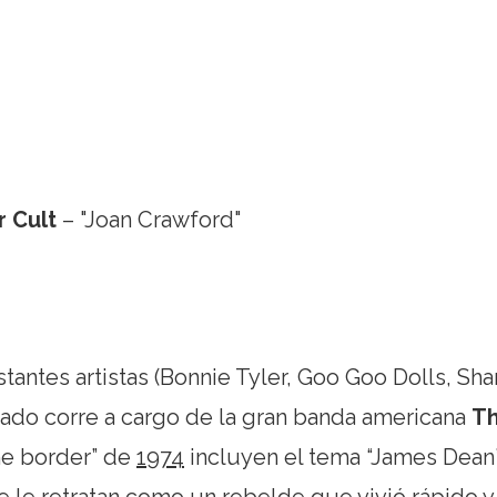
r Cult
– "Joan Crawford"
stantes artistas (Bonnie Tyler, Goo Goo Dolls, Sh
onado corre a cargo de la gran banda americana
T
he border” de
1974
incluyen el tema “James Dean”
e le retratan como un rebelde que vivió rápido y