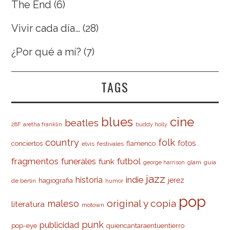
The End
(6)
Vivir cada día…
(28)
¿Por qué a mí?
(7)
TAGS
cine
blues
beatles
28F
aretha franklin
buddy holly
country
folk
fotos
conciertos
flamenco
elvis
festivales
fragmentos
futbol
funerales
funk
glam
guía
george harrison
jazz
indie
historia
jerez
hagiografia
de berlín
humor
pop
original y copia
maleso
literatura
motown
punk
publicidad
pop-eye
quiencantaraentuentierro