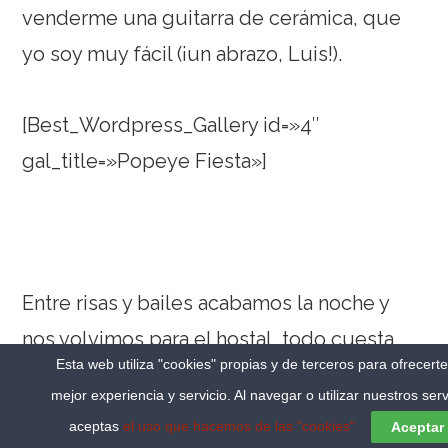
venderme una guitarra de cerámica, que
yo soy muy fácil (¡un abrazo, Luis!).
[Best_Wordpress_Gallery id=»4″
gal_title=»Popeye Fiesta»]
Entre risas y bailes acabamos la noche y
nos volvimos para el hostal, todo cuesta
Esta web utiliza "cookies" propias y de terceros para ofrecert
abajo (un detalle, Juan Pedro!!!), y me
mejor experiencia y servicio. Al navegar o utilizar nuestros serv
dormí pensando en cómo será mi discurso
aceptas
el uso que hacemos de las "cookies"
Aceptar
cuando reciba un premio Pop-Eye (en