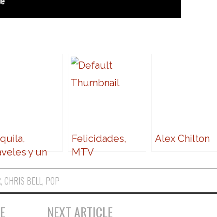
quila,
Felicidades,
Alex Chilton
aveles y un
MTV
mito de
oletas – XIV
R
,
CHRIS BELL
,
POP
emios Pop
e
E
NEXT ARTICLE