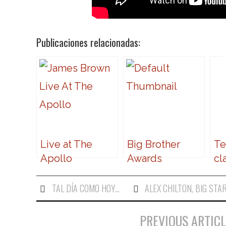
Publicaciones relacionadas:
Live at The
Big Brother
Te
Apollo
Awards
cl
ra
vi
TAL DÍA COMO HOY...
ALEX CHILTON
,
BIG STA
Pr
Ey
PREVIOUS ARTICL