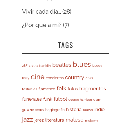
Vivir cada día…
(28)
¿Por qué a mí?
(7)
TAGS
blues
beatles
28F
aretha franklin
buddy
cine
country
conciertos
elvis
holly
folk
fragmentos
fotos
flamenco
festivales
futbol
funerales
funk
glam
george harrison
indie
historia
hagiografia
guía de berlín
humor
jazz
maleso
literatura
jerez
motown