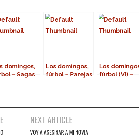
s domingos,
Los domingos,
Los domingos
rbol – Sagas
fúrbol – Parejas
fúrbol (VI) –
de hermanos
Juanito
futbolistas
E
NEXT ARTICLE
PO
VOY A ASESINAR A MI NOVIA