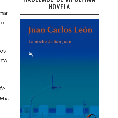
NOVELA
mar
ro
ros
nte
 fe
eral