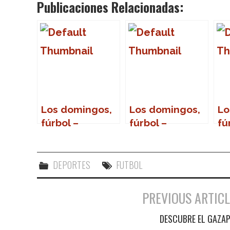
Publicaciones Relacionadas:
Los domingos,
Los domingos,
Lo
fúrbol –
fúrbol –
fú
Jugadores con
Jugadores con
nombres de
nombres de
provincias
gentilicio
DEPORTES
FUTBOL
PREVIOUS ARTICL
Navegación de entradas
DESCUBRE EL GAZA