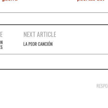
cielo
E
NEXT ARTICLE
ON
LA PEOR CANCIÓN
ES
RESPO