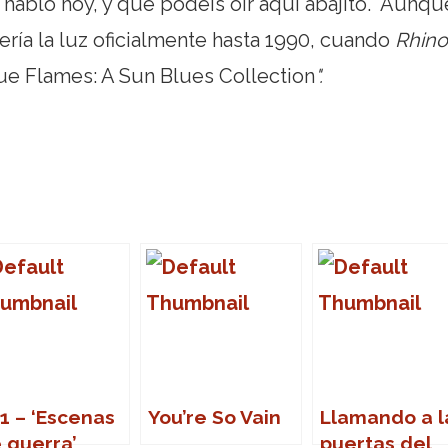
 hablo hoy, y que podéis oir aquí abajito. Aunqu
vería la luz oficialmente hasta 1990, cuando
Rhino
lue Flames: A Sun Blues Collection
".
1 – ‘Escenas
You’re So Vain
Llamando a l
 guerra’
puertas del