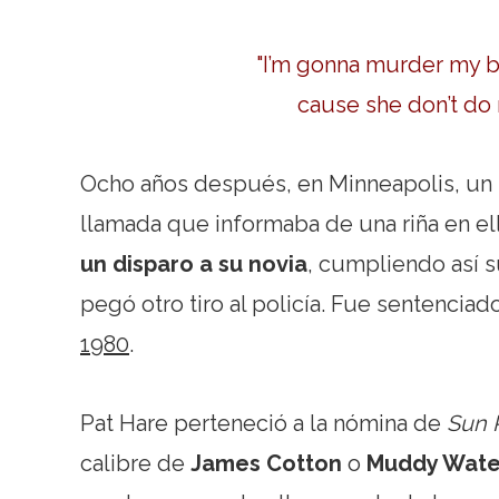
"I’m gonna murder my bab
cause she don’t do 
Ocho años después, en Minneapolis, un p
llamada que informaba de una riña en el
un disparo a su novia
, cumpliendo así s
pegó otro tiro al policía. Fue sentencia
1980
.
Pat Hare perteneció a la nómina de
Sun 
calibre de
James Cotton
o
Muddy Wate