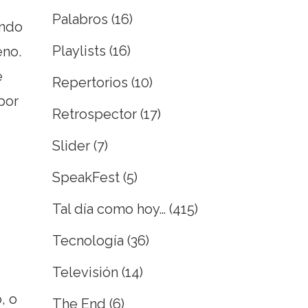
Palabros
(16)
endo
Playlists
(16)
eno.
e
Repertorios
(10)
por
Retrospector
(17)
Slider
(7)
SpeakFest
(5)
Tal día como hoy…
(415)
Tecnología
(36)
Televisión
(14)
, o
The End
(6)