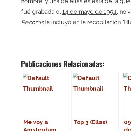
nombre, y una de ellas es esta de la que
fué grabada el
14 de mayo de 1954
, no 
Records
la incluyó en la recopilación "B
Publicaciones Relacionadas:
Me voy a
Top 3 (Ellas)
09
Amsterdam
de