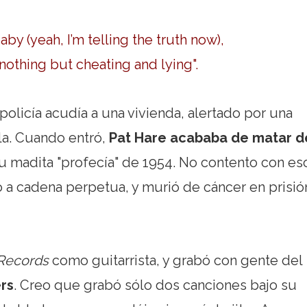
y (yeah, I’m telling the truth now),
nothing but cheating and lying".
olicía acudía a una vivienda, alertado por una
la. Cuando entró,
Pat Hare acababa de matar d
u madita "profecía" de 1954. No contento con eso
do a cadena perpetua, y murió de cáncer en prisió
Records
como guitarrista, y grabó con gente del
rs
. Creo que grabó sólo dos canciones bajo su