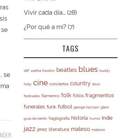
ras
Vivir cada día…
(28)
sis
¿Por qué a mí?
(7)
 se
TAGS
blues
beatles
28F
aretha franklin
buddy
, se
cine
country
conciertos
elvis
holly
arma
folk
fragmentos
fotos
flamenco
festivales
futbol
funerales
funk
glam
george harrison
indie
historia
hagiografia
guía de berlín
humor
jazz
maleso
literatura
jerez
motown
NDER