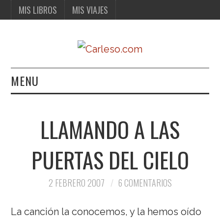
MIS LIBROS
MIS VIAJES
MENU
MIS LIBROS
LLAMANDO A LAS
MIS VIAJES
PUERTAS DEL CIELO
2 FEBRERO 2007
6 COMENTARIOS
La canción la conocemos, y la hemos oído