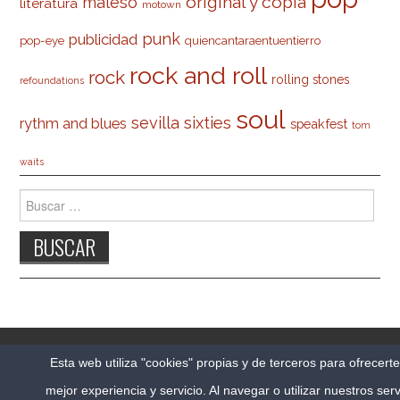
original y copia
maleso
literatura
motown
punk
publicidad
pop-eye
quiencantaraentuentierro
rock and roll
rock
rolling stones
refoundations
soul
sevilla
sixties
rythm and blues
speakfest
tom
waits
Buscar:
© 2026 CARLESO.COM. TODOS LOS DERECHOS
Esta web utiliza "cookies" propias y de terceros para ofrecert
RESERVADOS.
mejor experiencia y servicio. Al navegar o utilizar nuestros serv