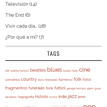
Televisión
(14)
The End
(6)
Vivir cada día…
(28)
¿Por qué a mí?
(7)
TAGS
cine
blues
beatles
28F
aretha franklin
buddy holly
country
folk
fotos
conciertos
flamenco
elvis
festivales
fragmentos
futbol
funerales
funk
glam
guía
george harrison
jazz
indie
historia
jerez
hagiografia
de berlín
humor
pop