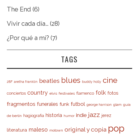
The End
(6)
Vivir cada día…
(28)
¿Por qué a mí?
(7)
TAGS
cine
blues
beatles
28F
aretha franklin
buddy holly
country
folk
fotos
conciertos
flamenco
elvis
festivales
fragmentos
futbol
funerales
funk
glam
guía
george harrison
jazz
indie
historia
jerez
hagiografia
de berlín
humor
pop
original y copia
maleso
literatura
motown