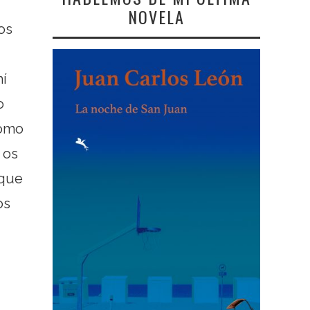
NOVELA
os
mí
o
como
 os
 que
os