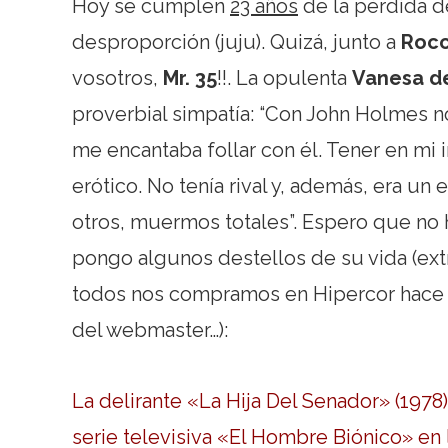
Hoy se cumplen
23 años
de la pérdida d
desproporción (juju). Quizá, junto a
Rocc
vosotros,
Mr. 35
!!. La opulenta
Vanesa de
proverbial simpatía: “Con John Holmes no
me encantaba follar con él. Tener en mi i
erótico. No tenía rival y, además, era u
otros, muermos totales”. Espero que no
pongo algunos destellos de su vida (ext
todos nos compramos en Hipercor hace u
del webmaster…):
La delirante «La Hija Del Senador» (1978
serie televisiva «El Hombre Biónico» en