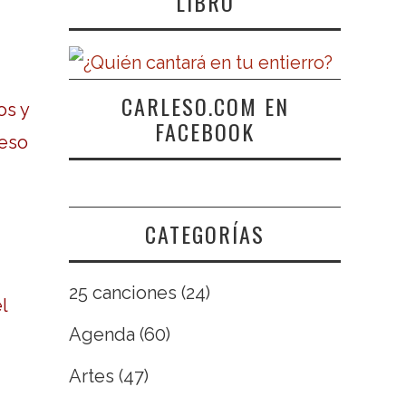
LIBRO
CARLESO.COM EN
os y
FACEBOOK
 eso
CATEGORÍAS
25 canciones
(24)
l
Agenda
(60)
Artes
(47)