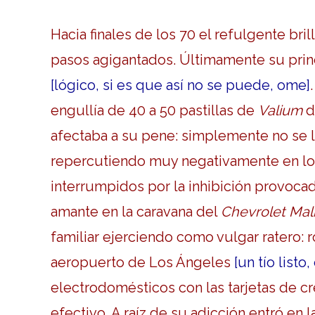
Hacia finales de los 70 el refulgente bri
pasos agigantados. Últimamente su prin
[lógico, si es que así no se puede, ome]
engullía de 40 a 50 pastillas de
Valium
d
afectaba a su pene: simplemente no se 
repercutiendo muy negativamente en lo
interrumpidos por la inhibición provoca
amante en la caravana del
Chevrolet Mal
familiar ejerciendo como vulgar ratero: 
aeropuerto de Los Ángeles
[un tío listo
electrodomésticos con las tarjetas de c
efectivo. A raíz de su adicción entró en 