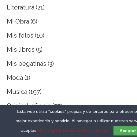
Literatura
(21)
Mi Obra
(6)
Mis fotos
(10)
Mis libros
(5)
Mis pegatinas
(3)
Moda
(1)
Musica
(197)
Original y Copia
(57)
Esta web utiliza "cookies" propias y de terceros para ofrecert
Otros
(60)
mejor experiencia y servicio. Al navegar o utilizar nuestros serv
aceptas
el uso que hacemos de las "cookies"
Aceptar
Palabros
(16)