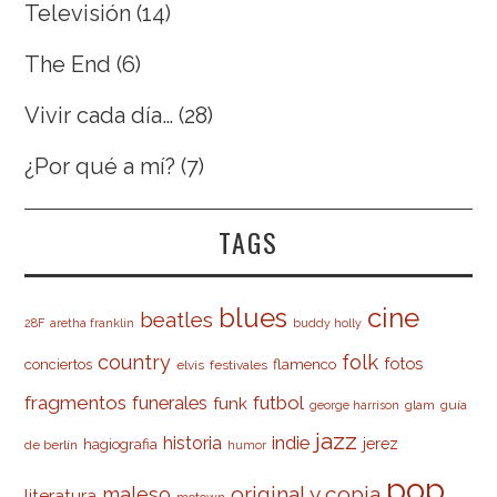
Televisión
(14)
The End
(6)
Vivir cada día…
(28)
¿Por qué a mí?
(7)
TAGS
cine
blues
beatles
28F
aretha franklin
buddy holly
country
folk
fotos
conciertos
flamenco
elvis
festivales
fragmentos
futbol
funerales
funk
glam
guía
george harrison
jazz
indie
historia
jerez
hagiografia
de berlín
humor
pop
original y copia
maleso
literatura