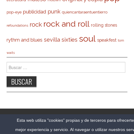
motown
punk
publicidad
pop-eye
quiencantaraentuentierro
rock and roll
rock
rolling stones
refoundations
soul
sevilla
sixties
rythm and blues
speakfest
tom
waits
Buscar:
© 2026 CARLESO.COM. TODOS LOS DERECHOS
Esta web utiliza "cookies" propias y de terceros para ofrecert
RESERVADOS.
mejor experiencia y servicio. Al navegar o utilizar nuestros serv