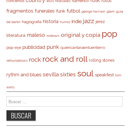
country
folk
fotos
conciertos
flamenco
elvis
festivales
fragmentos
futbol
funerales
funk
glam
guía
george harrison
jazz
indie
historia
jerez
hagiografia
de berlín
humor
pop
original y copia
maleso
literatura
motown
punk
publicidad
pop-eye
quiencantaraentuentierro
rock and roll
rock
rolling stones
refoundations
soul
sevilla
sixties
rythm and blues
speakfest
tom
waits
Buscar: