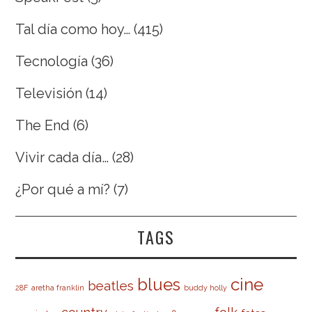
Tal día como hoy…
(415)
Tecnología
(36)
Televisión
(14)
The End
(6)
Vivir cada día…
(28)
¿Por qué a mí?
(7)
TAGS
cine
blues
beatles
28F
aretha franklin
buddy holly