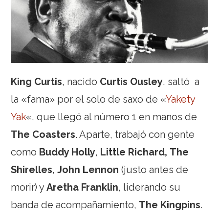
King Curtis
, nacido
Curtis Ousley
, saltó a
la «fama» por el solo de saxo de «
Yakety
Yak
«, que llegó al número 1 en manos de
The Coasters
. Aparte, trabajó con gente
como
Buddy Holly
,
Little Richard,
The
Shirelles
,
John Lennon
(justo antes de
morir) y
Aretha Franklin
, liderando su
banda de acompañamiento,
The Kingpins
.