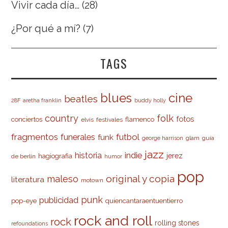
Vivir cada día…
(28)
¿Por qué a mí?
(7)
TAGS
cine
blues
beatles
28F
aretha franklin
buddy holly
country
folk
fotos
conciertos
flamenco
elvis
festivales
fragmentos
futbol
funerales
funk
glam
guía
george harrison
jazz
indie
historia
jerez
hagiografia
de berlín
humor
pop
original y copia
maleso
literatura
motown
punk
publicidad
pop-eye
quiencantaraentuentierro
rock and roll
rock
rolling stones
refoundations