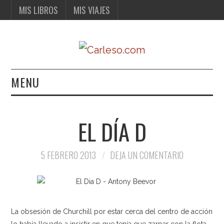
MIS LIBROS
MIS VIAJES
MENU
MIS LIBROS
EL DÍA D
MIS VIAJES
5 FEBRERO 2013
DEJA UN COMENTARIO
La obsesión de Churchill por estar cerca del centro de acción
lo había llevado a insistir en que tenía que zarpar con la flota