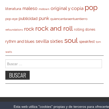
pop
original y copia
maleso
literatura
motown
punk
publicidad
pop-eye
quiencantaraentuentierro
rock and roll
rock
rolling stones
refoundations
soul
sevilla
sixties
rythm and blues
speakfest
tom
waits
Buscar:
© 2026 CARLESO.COM. TODOS LOS DERECHOS
Esta web utiliza "cookies" propias y de terceros para ofrecert