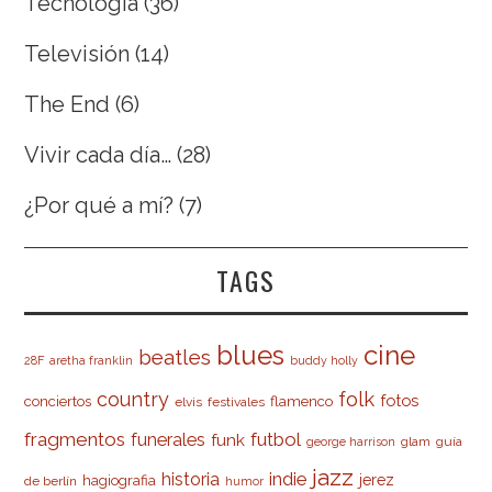
Tecnología
(36)
Televisión
(14)
The End
(6)
Vivir cada día…
(28)
¿Por qué a mí?
(7)
TAGS
cine
blues
beatles
28F
aretha franklin
buddy holly
country
folk
fotos
conciertos
flamenco
elvis
festivales
fragmentos
futbol
funerales
funk
glam
guía
george harrison
jazz
indie
historia
jerez
hagiografia
de berlín
humor