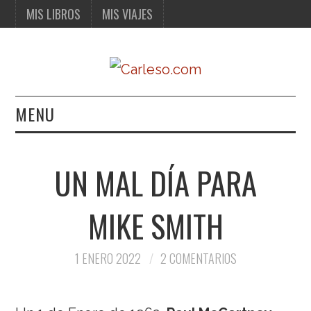
MIS LIBROS
MIS VIAJES
MENU
MIS LIBROS
UN MAL DÍA PARA
MIS VIAJES
MIKE SMITH
1 ENERO 2022
2 COMENTARIOS