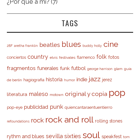
¿Por qué a mí?
(7)
TAGS
cine
blues
beatles
28F
aretha franklin
buddy holly
country
folk
fotos
conciertos
flamenco
elvis
festivales
fragmentos
futbol
funerales
funk
glam
guía
george harrison
jazz
indie
historia
jerez
hagiografia
de berlín
humor
pop
original y copia
maleso
literatura
motown
punk
publicidad
pop-eye
quiencantaraentuentierro
rock and roll
rock
rolling stones
refoundations
soul
sevilla
sixties
rythm and blues
speakfest
tom