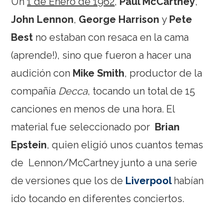
Un
1 de Enero de 1962
,
Paul McCartney
,
John Lennon
,
George Harrison
y
Pete
Best
no estaban con resaca en la cama
(aprende!), sino que fueron a hacer una
audición con
Mike Smith
, productor de la
compañía
Decca
, tocando un total de 15
canciones en menos de una hora. El
material fue seleccionado por
Brian
Epstein
, quien eligió unos cuantos temas
de Lennon/McCartney junto a una serie
de versiones que los de
Liverpool
habían
ido tocando en diferentes conciertos.