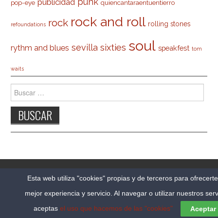
punk
publicidad
pop-eye
quiencantaraentuentierro
rock and roll
rock
rolling stones
refoundations
soul
sevilla
sixties
rythm and blues
speakfest
tom
waits
Buscar:
© 2026 CARLESO.COM. TODOS LOS DERECHOS
Esta web utiliza "cookies" propias y de terceros para ofrecert
RESERVADOS.
mejor experiencia y servicio. Al navegar o utilizar nuestros serv
FASHIONISTA
POR ATHEMES
aceptas
el uso que hacemos de las "cookies"
Aceptar