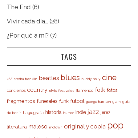
The End
(6)
Vivir cada día…
(28)
¿Por qué a mí?
(7)
TAGS
cine
blues
beatles
28F
aretha franklin
buddy holly
country
folk
fotos
conciertos
flamenco
elvis
festivales
fragmentos
futbol
funerales
funk
glam
guía
george harrison
jazz
indie
historia
jerez
hagiografia
de berlín
humor
pop
original y copia
maleso
literatura
motown