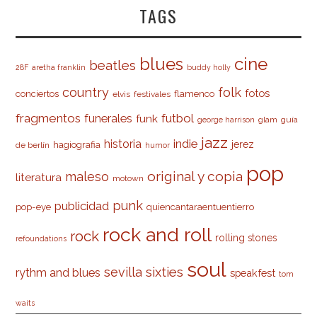
TAGS
cine
blues
beatles
28F
aretha franklin
buddy holly
country
folk
fotos
conciertos
flamenco
elvis
festivales
fragmentos
futbol
funerales
funk
glam
guía
george harrison
jazz
indie
historia
jerez
hagiografia
de berlín
humor
pop
original y copia
maleso
literatura
motown
punk
publicidad
pop-eye
quiencantaraentuentierro
rock and roll
rock
rolling stones
refoundations
soul
sevilla
sixties
rythm and blues
speakfest
tom
waits