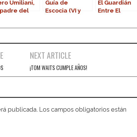
ero Umiliani,
Guía de
El Guardián
 padre del
Escocia (VI y
Entre El
h Na Mah Na
última, ome)
Centeno
E
NEXT ARTICLE
OS
¡TOM WAITS CUMPLE AÑOS!
erá publicada.
Los campos obligatorios están