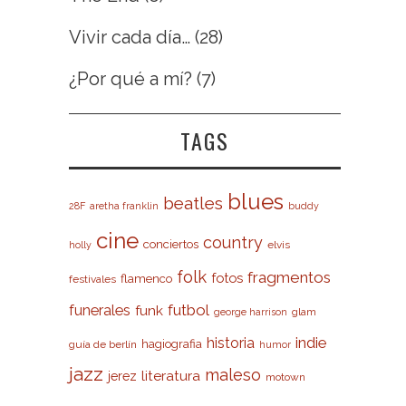
Vivir cada día…
(28)
¿Por qué a mí?
(7)
TAGS
blues
beatles
28F
aretha franklin
buddy
cine
country
conciertos
elvis
holly
folk
fragmentos
fotos
flamenco
festivales
futbol
funerales
funk
glam
george harrison
indie
historia
hagiografia
guía de berlín
humor
jazz
maleso
literatura
jerez
motown