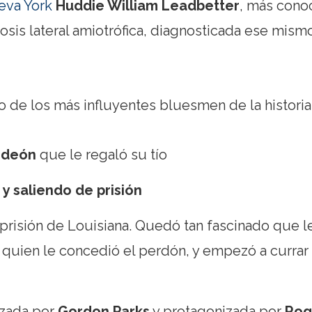
eva York
Huddie William Leadbetter
, más cono
rosis lateral amiotrófica, diagnosticada ese mism
 de los más influyentes bluesmen de la historia
rdeón
que le regaló su tío
y saliendo de prisión
 prisión de Louisiana. Quedó tan fascinado que l
 quien le concedió el perdón, y empezó a currar
lizada por
Gordon Parks
y protagonizada por
Rog