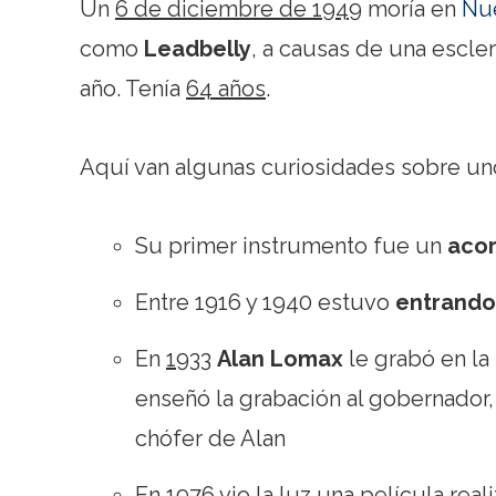
Un
6 de diciembre de 1949
moría en
Nu
como
Leadbelly
, a causas de una escle
año. Tenía
64 años
.
Aquí van algunas curiosidades sobre uno
Su primer instrumento fue un
aco
Entre 1916 y 1940 estuvo
entrando 
En
1933
Alan Lomax
le grabó en la
enseñó la grabación al gobernador,
chófer de Alan
En
1976
vio la luz una película rea