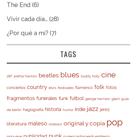
The End
(6)
Vivir cada día…
(28)
¿Por qué a mí?
(7)
TAGS
cine
blues
beatles
28F
aretha franklin
buddy holly
country
folk
fotos
conciertos
flamenco
elvis
festivales
fragmentos
futbol
funerales
funk
glam
guía
george harrison
jazz
indie
historia
jerez
hagiografia
de berlín
humor
pop
original y copia
maleso
literatura
motown
punk
publicidad
pop-eye
quiencantaraentuentierro