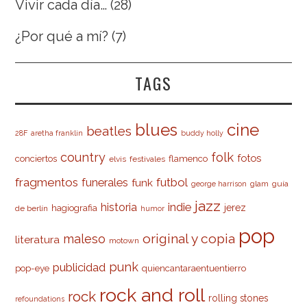
Vivir cada día…
(28)
¿Por qué a mí?
(7)
TAGS
cine
blues
beatles
28F
aretha franklin
buddy holly
country
folk
fotos
conciertos
flamenco
elvis
festivales
fragmentos
futbol
funerales
funk
glam
guía
george harrison
jazz
indie
historia
jerez
hagiografia
de berlín
humor
pop
original y copia
maleso
literatura
motown
punk
publicidad
pop-eye
quiencantaraentuentierro
rock and roll
rock
rolling stones
refoundations