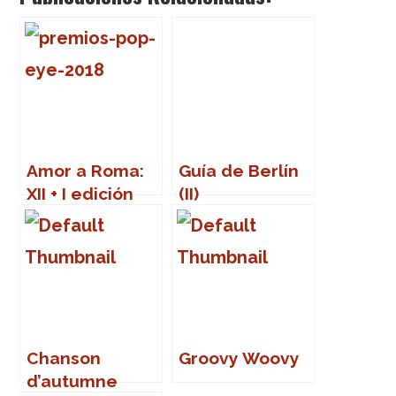
Amor a Roma:
Guía de Berlín
XII + I edición
(II)
de los Premios
Pop-Eye
Chanson
Groovy Woovy
d’autumne