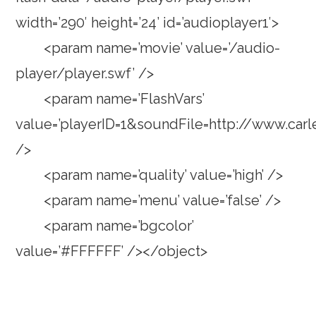
width=’290′ height=’24’ id=’audioplayer1′>
<param name=’movie’ value=’/audio-
player/player.swf’ />
<param name=’FlashVars’
value=’playerID=1&soundFile=http://www.car
/>
<param name=’quality’ value=’high’ />
<param name=’menu’ value=’false’ />
<param name=’bgcolor’
value=’#FFFFFF’ /></object>