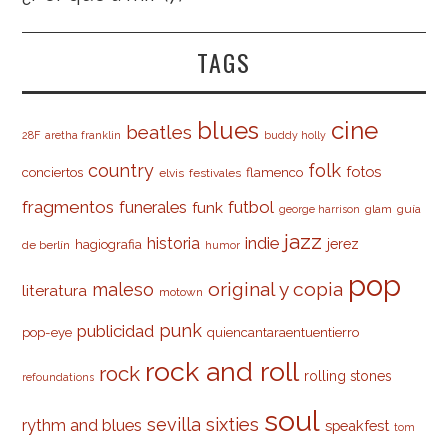
TAGS
cine
blues
beatles
28F
aretha franklin
buddy holly
country
folk
fotos
conciertos
flamenco
elvis
festivales
fragmentos
futbol
funerales
funk
glam
guía
george harrison
jazz
indie
historia
jerez
hagiografia
de berlín
humor
pop
original y copia
maleso
literatura
motown
punk
publicidad
pop-eye
quiencantaraentuentierro
rock and roll
rock
rolling stones
refoundations
soul
sevilla
sixties
rythm and blues
speakfest
tom