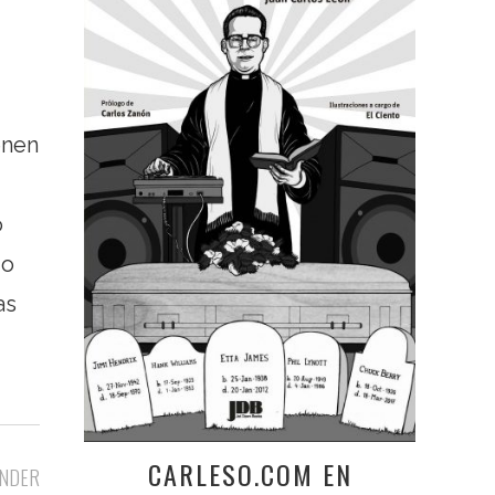
enen
o
 o
as
CARLESO.COM EN
NDER