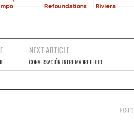
empo
Refoundations
Riviera
en Marbella
(Madrid)
E
NEXT ARTICLE
NE
CONVERSACIÓN ENTRE MADRE E HIJO
RESPO