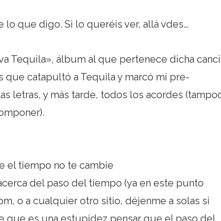
e lo que digo. Si lo queréis ver, allá vdes…
va Tequila», álbum al que pertenece dicha canci
 que catapultó a Tequila y marcó mi pre-
las letras, y más tarde, todos los acordes (tampo
componer).
e el tiempo no te cambie
acerca del paso del tiempo (ya en este punto
m, o a cualquier otro sitio, déjenme a solas si
 de que
es una estupidez pensar que el paso del