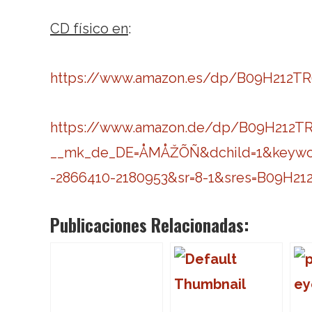
CD físico en
:
https://www.amazon.es/dp/B09H212TR6
https://www.amazon.de/dp/B09H212TR6
__mk_de_DE=ÅMÅŽÕÑ&dchild=1&keywords
-2866410-2180953&sr=8-1&sres=B09H2
Publicaciones Relacionadas: