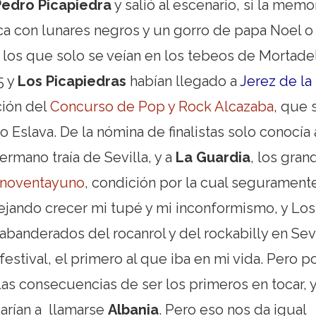
Pedro Picapiedra
y salió al escenario, si la memo
ca con lunares negros y un gorro de papa Noel o
los que solo se veían en los tebeos de Mortade
5
y
Los Picapiedras
habían llegado a
Jerez de la
ción del
Concurso de Pop y Rock Alcazaba
, que 
 Eslava. De la nómina de finalistas solo conocía 
rmano traía de Sevilla, y a
La Guardia
, los gran
noventayuno
, condición por la cual segurament
jando crecer mi tupé y mi inconformismo, y Los
abanderados del rocanrol y del rockabilly en Sevi
estival, el primero al que iba en mi vida. Pero p
 las consecuencias de ser los primeros en tocar, y
arían a llamarse
Albania
. Pero eso nos da igual