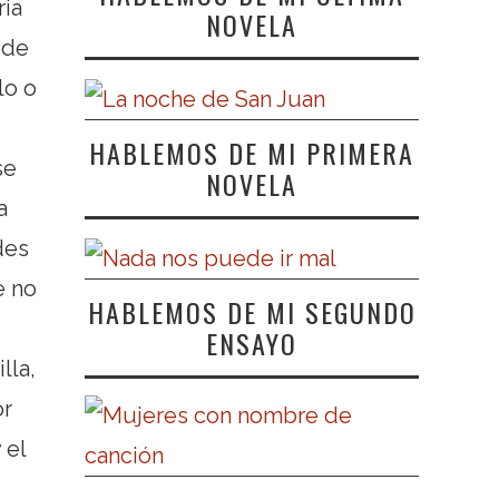
ria
NOVELA
 de
lo o
HABLEMOS DE MI PRIMERA
se
NOVELA
a
des
e no
HABLEMOS DE MI SEGUNDO
ENSAYO
lla,
or
 el