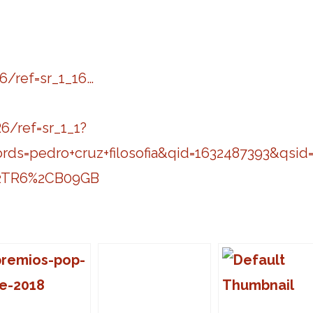
/ref=sr_1_16…
/ref=sr_1_1?
=pedro+cruz+filosofia&qid=1632487393&qsid
12TR6%2CB09GB