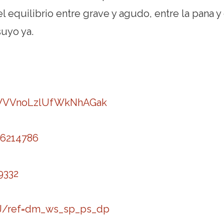
l equilibrio entre grave y agudo, entre la pana y 
uyo ya.
qYWVVnoLzlUfWkNhAGak
86214786
9332
J/ref=dm_ws_sp_ps_dp