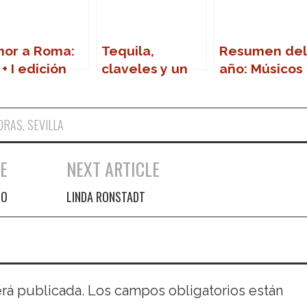
or a Roma:
Tequila,
Resumen del
I + I edición
claveles y un
año: Músicos
 los Premios
ramito de
que nos
p-Eye
violetas – XIV
dejaron en
Premios Pop
2011
DRAS
,
SEVILLA
Eye
E
NEXT ARTICLE
TO
LINDA RONSTADT
erá publicada.
Los campos obligatorios están