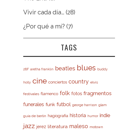
Vivir cada día…
(28)
¿Por qué a mí?
(7)
TAGS
blues
beatles
28F
aretha franklin
buddy
cine
country
conciertos
elvis
holly
folk
fragmentos
fotos
flamenco
festivales
futbol
funerales
funk
glam
george harrison
indie
historia
hagiografia
guía de berlín
humor
jazz
maleso
literatura
jerez
motown