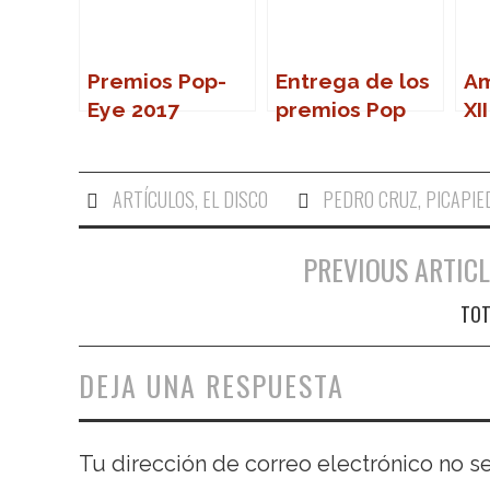
Premios Pop-
Entrega de los
Am
Eye 2017
premios Pop
XI
Eye 2019
de
Po
ARTÍCULOS
,
EL DISCO
PEDRO CRUZ
,
PICAPIE
PREVIOUS ARTICL
Navegación de entradas
TO
DEJA UNA RESPUESTA
Tu dirección de correo electrónico no s