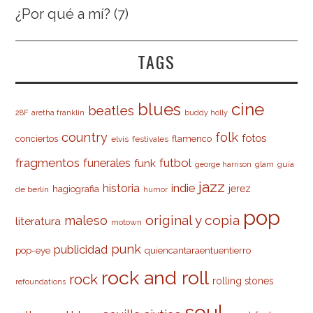
¿Por qué a mí?
(7)
TAGS
cine
blues
beatles
28F
aretha franklin
buddy holly
country
folk
fotos
conciertos
flamenco
elvis
festivales
fragmentos
futbol
funerales
funk
glam
guía
george harrison
jazz
indie
historia
jerez
hagiografia
de berlín
humor
pop
original y copia
maleso
literatura
motown
punk
publicidad
pop-eye
quiencantaraentuentierro
rock and roll
rock
rolling stones
refoundations
soul