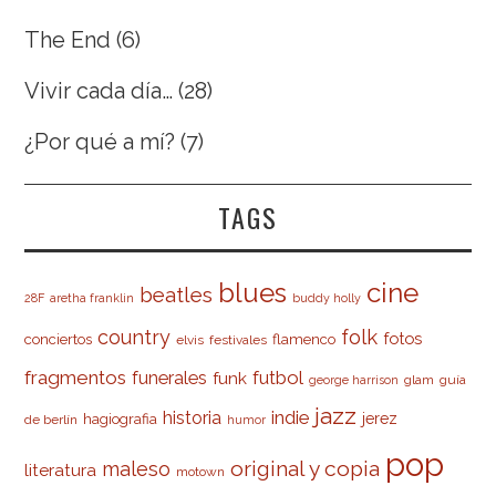
The End
(6)
Vivir cada día…
(28)
¿Por qué a mí?
(7)
TAGS
cine
blues
beatles
28F
aretha franklin
buddy holly
country
folk
fotos
conciertos
flamenco
elvis
festivales
fragmentos
futbol
funerales
funk
glam
guía
george harrison
jazz
indie
historia
jerez
hagiografia
de berlín
humor
pop
original y copia
maleso
literatura
motown