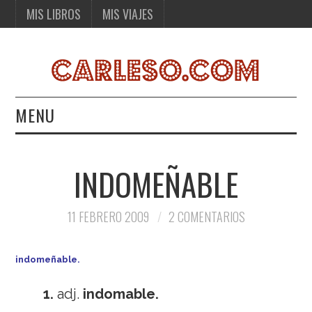
MIS LIBROS
MIS VIAJES
MENU
MIS LIBROS
INDOMEÑABLE
MIS VIAJES
11 FEBRERO 2009
2 COMENTARIOS
indomeñable
.
1.
adj.
indomable.