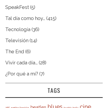
SpeakFest
(5)
Tal día como hoy…
(415)
Tecnología
(36)
Televisión
(14)
The End
(6)
Vivir cada día…
(28)
¿Por qué a mí?
(7)
TAGS
cine
blues
beatles
28F
aretha franklin
buddy holly