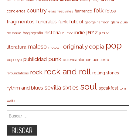
country
folk
fotos
conciertos
flamenco
elvis
festivales
fragmentos
futbol
funerales
funk
glam
guía
george harrison
jazz
indie
historia
jerez
hagiografia
de berlín
humor
pop
original y copia
maleso
literatura
motown
punk
publicidad
pop-eye
quiencantaraentuentierro
rock and roll
rock
rolling stones
refoundations
soul
sevilla
sixties
rythm and blues
speakfest
tom
waits
Buscar: